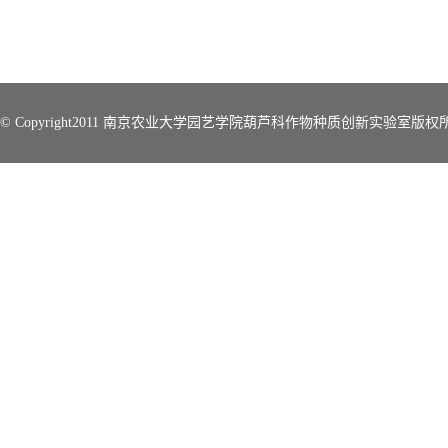
© Copyright2011 南京农业大学园艺学院葫芦科作物种质创新实验室版权